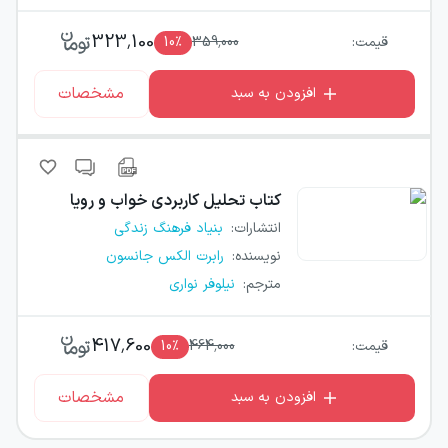
323,100
قیمت:
359,000
٪
10
مشخصات
افزودن به سبد
کتاب
تحلیل کاربردی خواب و رویا
انتشارات
:
بنیاد فرهنگ زندگی
نویسنده
:
رابرت الکس جانسون
مترجم
:
نیلوفر نواری
417,600
قیمت:
464,000
٪
10
مشخصات
افزودن به سبد