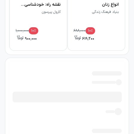
انواع زنان
نقشه راه: خودشناسی عمقی + راهکار عملی
بنیاد فرهنگ زندگی
کارول پیرسون
جی
1,000,000
10
٪
688,000
10
٪
900,000
619,200