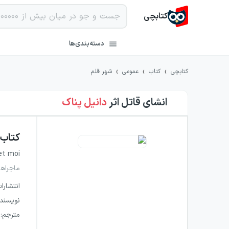
کتابچی
دسته‌بندی‌ها
›
›
›
کتابچی
کتاب
عمومی
شهر قلم
انشای قاتل
اثر
دانیل پناک
کتاب
et moi
ماجراها
انتشارا
نویسند
مترجم
: