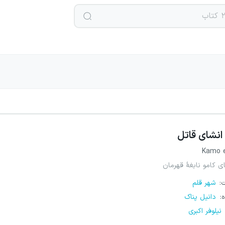
انشای قاتل
Kamo 
ی کامو نابغهٔ قهرمان
ت
:
شهر قلم
ه
:
دانیل پناک
نیلوفر اکبری