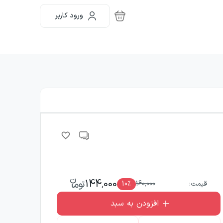
ورود کاربر
144,000
قیمت:
160,000
٪
10
افزودن به سبد