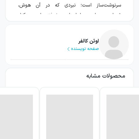
سرنوشت‌ساز است؛ نبردی که در آن هوش،
شجاعت، مهارت و ابزارهای پیشرفته باید در کنار
هم قرار بگیرند.
در این ماجرا، آزادی یک دشمن قدرتمند از زندان با
اوئن کالفر
صفحه نویسنده
نقشه‌ای برای نابودی جهان پیوند خورده است.
آرتمیس باید پیش از آن‌که تهدید به مرحله‌ای
جبران‌ناپذیر برسد، راهی برای متوقف کردن این
محصولات مشابه
نقشه پیدا کند. عنوان کتاب نیز پرسشی مهم را
پیش می‌کشد: آیا این مأموریت، آخرین نبرد
آرتمیس فاول خواهد بود؟
درباره کتاب آرتمیس فاول آخرین
نگهبان