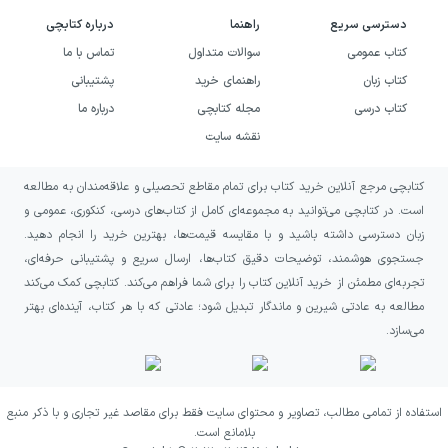
نگهبان به چه کسانی پیشنهاد
می‌شود؟
دسترسی سریع
راهنما
درباره کتابچی
کتاب عمومی
سوالات متداول
تماس با ما
اگر به رمان‌های فانتزی و ماجراجویانه علاقه دارید
کتاب زبان
راهنمای خرید
پشتیبانی
کتاب درسی
مجله کتابچی
درباره ما
و از داستان‌هایی دربارهٔ رویارویی انسان‌ها و
نقشه سایت
موجودات جنی لذت می‌برید، این کتاب می‌تواند
انتخابی مناسب برای شما باشد. خوانندگانی که از
کتابچی مرجع آنلاین خرید کتاب برای تمام مقاطع تحصیلی و علاقه‌مندان به مطالعه
قهرمانان باهوش، گروه‌های چندنفره، دشمنان
است. در کتابچی می‌توانید به مجموعه‌ای کامل از کتاب‌های درسی، کنکوری، عمومی و
زبان دسترسی داشته باشید و با مقایسه قیمت‌ها، بهترین خرید را انجام دهید.
حیله‌گر و خطرهایی در مقیاس جهان استقبال
جستجوی هوشمند، توضیحات دقیق کتاب‌ها، ارسال سریع و پشتیبانی حرفه‌ای،
می‌کنند، در این داستان با موقعیتی پرکشمکش
تجربه‌ای مطمئن از خرید آنلاین کتاب را برای شما فراهم می‌کند. کتابچی کمک می‌کند
روبه‌رو خواهند شد.
مطالعه به عادتی شیرین و ماندگار تبدیل شود؛ عادتی که با هر کتاب، آینده‌ای بهتر
می‌سازد.
این کتاب همچنین برای کسانی مناسب است که
دوست دارند در کنار هیجان، نقش همکاری و
استفاده از تمامی مطالب، تصاویر و محتوای سایت فقط برای مقاصد غیر تجاری و با ذکر منبع
تفاوت توانایی‌های افراد را در پیشبرد یک مأموریت
بلامانع است.