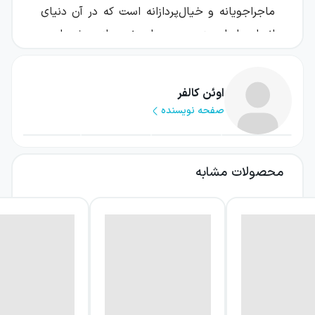
ماجراجویانه و خیال‌پردازانه است که در آن دنیای
انسان‌ها با سرزمین جن‌ها و نیروهای ویژه پلیس
آن پیوند می‌خورد.
آرتمیس فاول نوجوانی نابغه و ماجراجوست که در
اوئن کالفر
صفحه نویسنده
مدرسه شبانه‌روزی زندگی می‌کند. دریافت نامه‌ای
درباره پدرش، مسیر زندگی او را تغییر می‌دهد و او
را به‌سرعت وارد نقشه‌ای خطرناک می‌کند. آرتمیس
محصولات مشابه
برای آزادی پدرش باید پول هنگفتی فراهم کند؛ اما
راه رسیدن به این هدف ساده نیست، زیرا سروان
هالی شورت، دشمن دیرینه او و عضو نیروی ویژه
پلیس در سرزمین جن‌ها، در برابرش ایستاده است.
درباره کتاب آرتمیس فاول و ماجرای
شمال