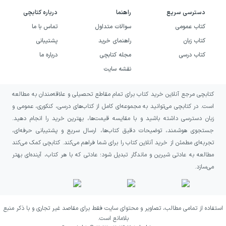
قابل‌دنبال‌کردن می‌سازد.
دسترسی سریع
راهنما
درباره کتابچی
کتاب عمومی
سوالات متداول
تماس با ما
خرید کتاب آرتمیس فاول و ماجرای
کتاب زبان
راهنمای خرید
پشتیبانی
شمال به چه کسانی پیشنهاد
کتاب درسی
مجله کتابچی
درباره ما
می‌شود؟
نقشه سایت
اگر به داستان‌های فانتزی نوجوانانه با قهرمانی
کتابچی مرجع آنلاین خرید کتاب برای تمام مقاطع تحصیلی و علاقه‌مندان به مطالعه
باهوش، ماجراهای خطرناک و برخورد میان دنیای
است. در کتابچی می‌توانید به مجموعه‌ای کامل از کتاب‌های درسی، کنکوری، عمومی و
زبان دسترسی داشته باشید و با مقایسه قیمت‌ها، بهترین خرید را انجام دهید.
انسان‌ها و موجودات خیال‌انگیز علاقه دارید،
جستجوی هوشمند، توضیحات دقیق کتاب‌ها، ارسال سریع و پشتیبانی حرفه‌ای،
آرتمیس فاول و ماجرای شمال می‌تواند انتخاب
تجربه‌ای مطمئن از خرید آنلاین کتاب را برای شما فراهم می‌کند. کتابچی کمک می‌کند
مناسبی برای شما باشد. این کتاب برای خوانندگانی
مطالعه به عادتی شیرین و ماندگار تبدیل شود؛ عادتی که با هر کتاب، آینده‌ای بهتر
می‌سازد.
جذاب است که از نقشه‌های پیچیده، دشمنان
قدرتمند، تعقیب‌وگریز و تصمیم‌های دشوار لذت
می‌برند و می‌خواهند در کنار هیجان داستان،
استفاده از تمامی مطالب، تصاویر و محتوای سایت فقط برای مقاصد غیر تجاری و با ذکر منبع
رابطه‌ای عاطفی میان یک نوجوان و پدرش را
بلامانع است.