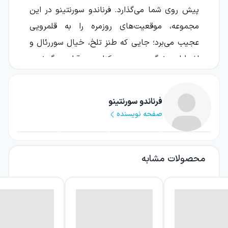
پیش روی شما می‌گذارد. فرناندو سورنتینو در این
مجموعه، موقعیت‌های روزمره را به قلمرویی
عجیب می‌برد؛ جایی که طنز تلخ، خیال سوررئال و
اضطراب زندگی مدرن در کنار هم قرار می‌گیرند و
تصویری ناآرام اما تماشایی از تجربه انسانی
می‌سازند.
فرناندو سورنتینو
صفحه نویسنده
این کتاب مجموعه‌ای از داستان‌های کوتاه است؛
داستان‌هایی که از پوچی‌های زندگی روزمره،
بیگانگی، ترس وجودی و توانایی انسان برای
محصولات مشابه
دوام‌آوردن در برابر ناملایمات سخن می‌گویند.
روایت‌ها در مرزی لغزان میان واقعیت و خیال
شکل می‌گیرند و خواننده را وادار می‌کنند به
چیزهایی که در زندگی عادی بدیهی به نظر