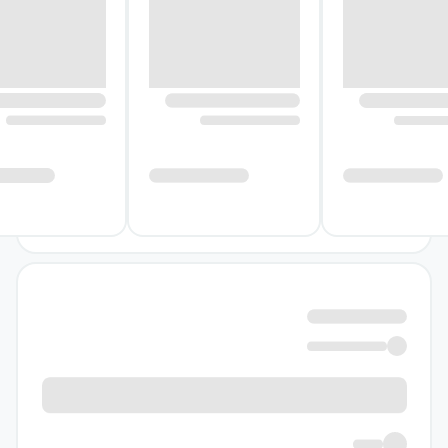
می‌رسند، دوباره نگاه کند.
درباره کتاب مردی هست که عادت
دارد با چتر بکوبد توی سرم
سورنتینو در داستان‌های این مجموعه، امر معمولی
و امر خارق‌العاده را چنان کنار هم می‌نشاند که
نتیجه هم خنده‌دار است و هم نگران‌کننده. ممکن
است یک موقعیت آشنا، ناگهان به صحنه‌ای
نامتعارف تبدیل شود یا شخصیت‌ها در جهانی قرار
بگیرند که قوانین آن با منطق روزمره سازگار
نیست. همین جابه‌جایی مداوم میان آشنایی و
بیگانگی، فضای داستان‌ها را پرتنش و
پیش‌بینی‌ناپذیر می‌کند.
در یکی از موقعیت‌های داستانی کتاب، ایزابل