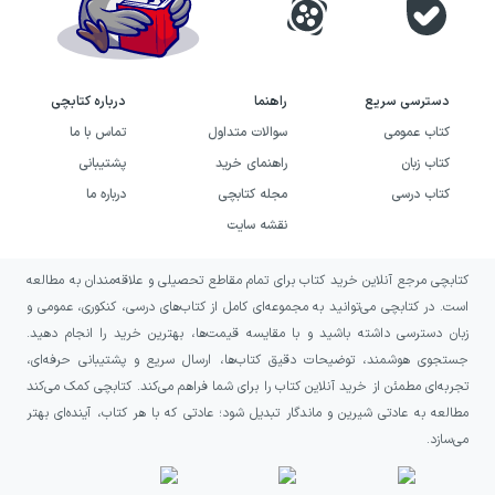
کوتاه ادبی، طنز تلخ، سوررئالیسم و روایت‌هایی با
نگاه اجتماعی علاقه دارید، این کتاب شما را با
وجهی فشرده و خلاقانه از نویسندگی او آشنا
دسترسی سریع
راهنما
درباره کتابچی
می‌کند.
کتاب عمومی
سوالات متداول
تماس با ما
کتاب زبان
راهنمای خرید
پشتیبانی
خرید کتاب مردی هست که عادت
کتاب درسی
مجله کتابچی
درباره ما
دارد با چتر بکوبد توی سرم به چه
نقشه سایت
کسانی پیشنهاد می‌شود؟
کتابچی مرجع آنلاین خرید کتاب برای تمام مقاطع تحصیلی و علاقه‌مندان به مطالعه
این کتاب برای خوانندگانی مناسب است که از
است. در کتابچی می‌توانید به مجموعه‌ای کامل از کتاب‌های درسی، کنکوری، عمومی و
زبان دسترسی داشته باشید و با مقایسه قیمت‌ها، بهترین خرید را انجام دهید.
داستان‌های کوتاه غیرمتعارف و ادبیات
جستجوی هوشمند، توضیحات دقیق کتاب‌ها، ارسال سریع و پشتیبانی حرفه‌ای،
خیال‌پردازانه لذت می‌برند و دوست دارند در کنار
تجربه‌ای مطمئن از خرید آنلاین کتاب را برای شما فراهم می‌کند. کتابچی کمک می‌کند
سرگرم‌شدن، با پرسش‌های جدی درباره جامعه و
مطالعه به عادتی شیرین و ماندگار تبدیل شود؛ عادتی که با هر کتاب، آینده‌ای بهتر
می‌سازد.
زندگی انسانی روبه‌رو شوند. اگر به فضاهای
سورئال، روایت‌های غافلگیرکننده و شخصیت‌هایی