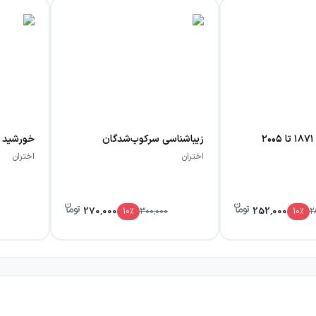
زیباشناسی سرکوب‌شدگان
خورشید گ
اختران
اختران
270,000
252,000
10
٪
300,000
10
٪
2