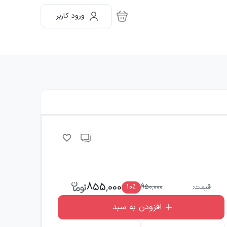
ورود کاربر
855,000
قیمت:
950,000
٪
10
افزودن به سبد