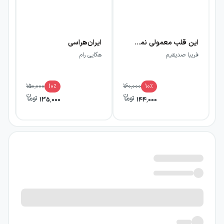
این قلب معمولی نمی‌زند
ایران‌هراسی
رق
فریبا صدیقیم
هگایی رام
شر
150,000
10
٪
160,000
10
٪
135,000
144,000