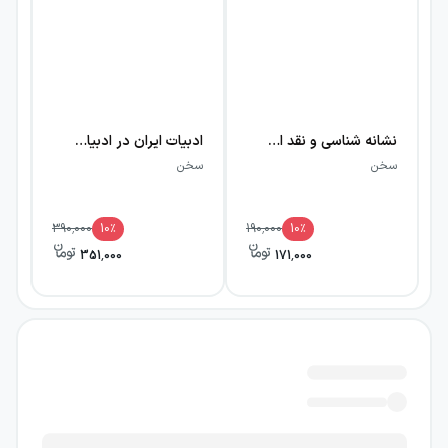
نشانه شناسی و نقد ادبیات داستانی معاصر (۲)
ادبیات ایران در ادبیات جهان
سخن
سخن
سخ
390,000
10
٪
190,000
10
٪
351,000
171,000