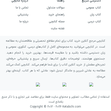
تلخ اما امیدوارکننده لذت می‌برند و می‌خواهند
دسترسی سریع
راهنما
درباره کتابچی
کتاب عمومی
سوالات متداول
تماس با ما
شخصیت اصلی را نه فقط از بیرون، بلکه از درون
کتاب زبان
راهنمای خرید
پشتیبانی
بشناسند. اگر به روایت‌هایی درباره بحران
کتاب درسی
مجله کتابچی
درباره ما
میانسالی، فقدان، داغ قدیمی و جست‌وجوی
نقشه سایت
محبت علاقه‌مندید، فضای این رمان با انتظارتان
هماهنگ است. همچنین کسانی که ادبیات زنانه و
کتابچی مرجع آنلاین خرید کتاب برای تمام مقاطع تحصیلی و علاقه‌مندان به مطالعه
است. در کتابچی می‌توانید به مجموعه‌ای کامل از کتاب‌های درسی، کنکوری، عمومی و
موضوع فشارهای اجتماعی بر زنان را دنبال
زبان دسترسی داشته باشید و با مقایسه قیمت‌ها، بهترین خرید را انجام دهید.
می‌کنند، می‌توانند با آن ارتباط برقرار کنند.
جستجوی هوشمند، توضیحات دقیق کتاب‌ها، ارسال سریع و پشتیبانی حرفه‌ای،
تجربه‌ای مطمئن از خرید آنلاین کتاب را برای شما فراهم می‌کند. کتابچی کمک می‌کند
این کتاب برای مخاطبی مناسب است که از رمان
مطالعه به عادتی شیرین و ماندگار تبدیل شود؛ عادتی که با هر کتاب، آینده‌ای بهتر
انتظار دارد علاوه بر پیش بردن داستان، فرصتی
می‌سازد.
برای مکث و فکر کردن فراهم کند. قرار نیست با
روایتی سبک و بی‌دغدغه روبه‌رو شوید؛ غم، فقدان
استفاده از تمامی مطالب، تصاویر و محتوای سایت فقط برای مقاصد غیر تجاری و با ذکر منبع
و ناگفته‌های انباشته بخش مهمی از فضای آن را
بلامانع است.
Copyright © 2012 -
2026
Ketabchi.com
می‌سازند. در عین حال، سفر شخصیت اصلی و