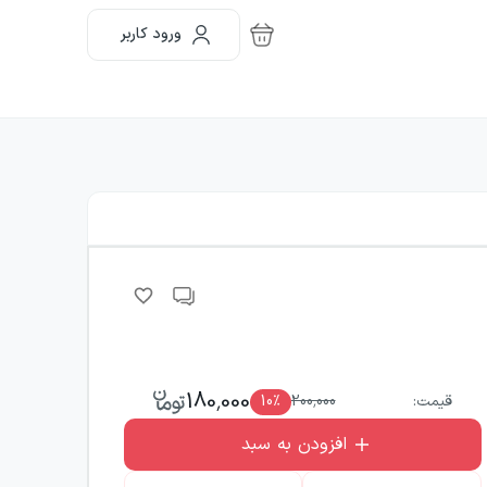
ورود کاربر
180,000
قیمت:
200,000
٪
10
افزودن به سبد