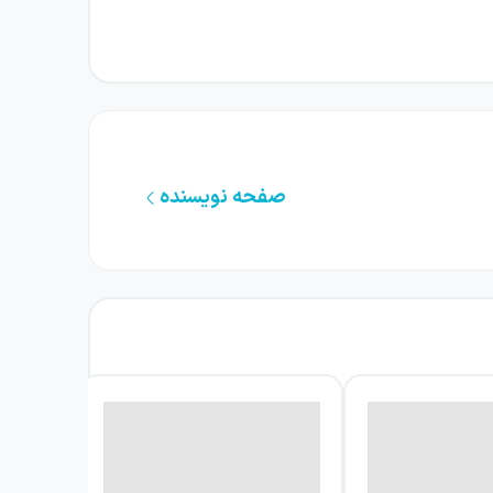
 به سراغ این امکان تازه می‌رود، اما خیلی زود
ت بیشتر نیست؛ نیرویی است که می‌تواند روابط،
صفحه نویسنده
که قرار بوده آن‌جا باشد، و از خلال صداها با
واننده را همراه مرد جوان در مسیر کشف حقیقت
اً ساده، دری به سوی زندگی خصوصی دیگران باز
ه می‌کند: آیا آگاهی بیشتر، انسان را قدرتمندتر
 فرنگ، دستمایه ورود این ابزار عجیب به زندگی
نگاه شخصیت اصلی و راهی برای ورود به بخش‌های