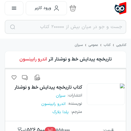
ورود کاربر
›
›
›
کتابچی
کتاب
عمومی
سبزان
تاریخچه پیدایش خط و نوشتار
اثر
اندرو رابینسون
کتاب
تاریخچه پیدایش خط و نوشتار
انتشارات
:
سبزان
نویسنده
:
اندرو رابینسون
مترجم
:
یلدا بلارک
526,500
قیمت:
585,000
٪
10