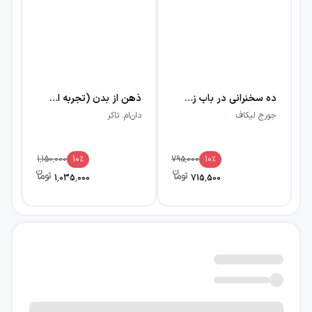
ده سخنرانی در باب زبان شناسی شناختی
ذهن از بدن (تجربه از ساختار نورونی)
جورج لیکاف
دان‌ام. تاکر
ری
1,150,000
10
٪
795,000
10
٪
1,035,000
715,500