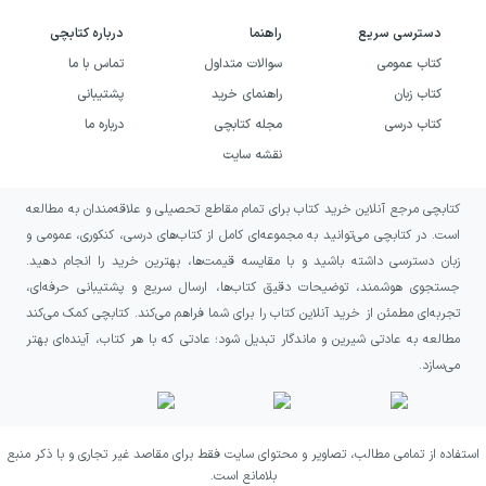
نقطه‌ای از انزوا و دل‌زدگی قرار می‌دهد و سپس
دسترسی سریع
راهنما
درباره کتابچی
تغییر او را از مسیر اتفاق‌هایی مرتبط با
کتاب عمومی
سوالات متداول
تماس با ما
کتاب‌فروشی و مطالعه دنبال می‌کند. تمرکز
کتاب زبان
راهنمای خرید
پشتیبانی
نویسنده بر رابطه میان کتاب‌ها و زندگی
کتاب درسی
مجله کتابچی
درباره ما
انسان‌هاست؛ رابطه‌ای که در آن یک اثر ادبی
نقشه سایت
می‌تواند احساسات را بیان کند، فاصله‌ها را کمتر
کتابچی مرجع آنلاین خرید کتاب برای تمام مقاطع تحصیلی و علاقه‌مندان به مطالعه
کند و دریچه‌ای برای شناخت دیگران به وجود آورد.
است. در کتابچی می‌توانید به مجموعه‌ای کامل از کتاب‌های درسی، کنکوری، عمومی و
زبان دسترسی داشته باشید و با مقایسه قیمت‌ها، بهترین خرید را انجام دهید.
رویکرد زوین در زندگی داستانی‌ای. جی. فیکری،
جستجوی هوشمند، توضیحات دقیق کتاب‌ها، ارسال سریع و پشتیبانی حرفه‌ای،
ترکیب یک موقعیت داستانی مشخص با
تجربه‌ای مطمئن از خرید آنلاین کتاب را برای شما فراهم می‌کند. کتابچی کمک می‌کند
مطالعه به عادتی شیرین و ماندگار تبدیل شود؛ عادتی که با هر کتاب، آینده‌ای بهتر
دغدغه‌هایی انسانی است. او از سرقت مجموعه
می‌سازد.
شعر، بسته اسرارآمیز و تغییر رفتار ای. جی.
استفاده می‌کند تا داستانی درباره امکان دگرگونی
بسازد؛ داستانی که ارزش کتاب‌ها را فقط در کمیابی
استفاده از تمامی مطالب، تصاویر و محتوای سایت فقط برای مقاصد غیر تجاری و با ذکر منبع
بلامانع است.
یا قیمت آن‌ها نمی‌بیند، بلکه بر تأثیرشان بر زندگی