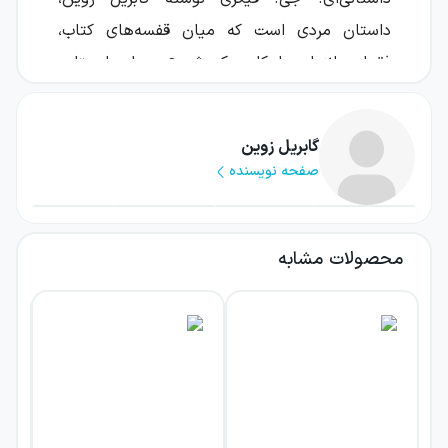
داستان مردی است که میان قفسه‌های کتاب،
فقدان، انزوا و امکان یک شروع دوباره ایستاده
است.
ای. جی. فیکری زندگی‌اش را آن‌گونه که انتظار
گابریل زوین
صفحه نویسنده
داشته پیش نبرده است. او تنها زندگی می‌کند،
کتاب‌فروشی‌اش با فروش بسیار اندکی روبه‌روست و
مجموعه‌ای کمیاب از شعرهای پو، ارزشمندترین
محصولات مشابه
دارایی‌اش، به سرقت رفته است. در چنین شرایطی،
رسیدن بسته‌ای اسرارآمیز به کتاب‌فروشی، اتفاقی
تازه را رقم می‌زند؛ اتفاقی که به او فرصت می‌دهد
نگاهش به زندگی و آدم‌های اطرافش را تغییر
دهد.
این کتاب برای خوانندگانی جذاب است که