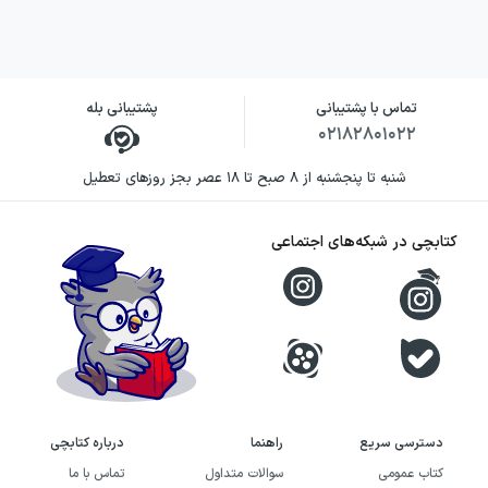
داغ»، در سال ۱۳۵۸ منتشر شد. پس از آن،
چندین کتاب در قالب شعر، داستان کوتاه و رمان
از او منتشر شده است. «با تو تا کجا…!» را
تماس با پشتیبانی
پشتیبانی بله
می‌توان در امتداد همین کارنامه متنوع خواند؛
۰۲۱۸۲۸۰۱۰۲۲
کارنامه‌ای که نشان می‌دهد نویسنده، ادبیات را در
شنبه تا پنجشنبه از ۸ صبح تا ۱۸ عصر بجز روزهای تعطیل
محدوده یک قالب ثابت دنبال نکرده است. برگزاری
۱۲ نمایشگاه نقاشی در شهرهای مختلف کشور نیز
کتابچی در شبکه‌های اجتماعی
بخش دیگری از فعالیت هنری او را شکل می‌دهد.
خرید کتاب با تو تا کجا…! به چه
کسانی پیشنهاد می‌شود؟
این کتاب به علاقه‌مندان ادبیات معاصر فارسی،
شعر و داستان‌نویسی پیشنهاد می‌شود؛ به‌ویژه
دسترسی سریع
راهنما
درباره کتابچی
خوانندگانی که دوست دارند آثار نویسنده‌ای را
کتاب عمومی
سوالات متداول
تماس با ما