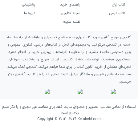
دنبال کنند که در چند قالب ادبی و هنری فعالیت
کتاب زبان
راهنمای خرید
پشتیبانی
داشته است. اگر به عنوان‌های تأمل‌برانگیز علاقه
کتاب درسی
مجله کتابچی
درباره ما
دارید و از کتاب‌هایی استقبال می‌کنید که پیش از
نقشه سایت
آغاز مطالعه، پرسشی شخصی در ذهن شما ایجاد
کتابچی مرجع آنلاین خرید کتاب برای تمام مقاطع تحصیلی و علاقه‌مندان به مطالعه
می‌کنند، «با تو تا کجا…!» می‌تواند انتخاب مناسبی
است. در کتابچی می‌توانید به مجموعه‌ای کامل از کتاب‌های درسی، کنکوری، عمومی و
برای سلیقه‌تان باشد.
زبان دسترسی داشته باشید و با مقایسه قیمت‌ها، بهترین خرید را انجام دهید.
جستجوی هوشمند، توضیحات دقیق کتاب‌ها، ارسال سریع و پشتیبانی حرفه‌ای،
همچنین اگر از آشنایی با نویسندگان ایرانی دارای
تجربه‌ای مطمئن از خرید آنلاین کتاب را برای شما فراهم می‌کند. کتابچی کمک می‌کند
مطالعه به عادتی شیرین و ماندگار تبدیل شود؛ عادتی که با هر کتاب، آینده‌ای بهتر
کارنامه‌ای متنوع لذت می‌برید، این اثر جایگاه
می‌سازد.
ویژه‌ای در فهرست مطالعه شما پیدا می‌کند.
خوانندگانی که شعر، داستان کوتاه و رمان را در
کنار هم دنبال می‌کنند نیز می‌توانند آن را در
استفاده از تمامی مطالب، تصاویر و محتوای سایت فقط برای مقاصد غیر تجاری و با ذکر منبع
بلامانع است.
چارچوب مسیر ادبی فرزین فخریاسری ببینند. در
Copyright © 2012 -
2026
Ketabchi.com
نهایت، این کتاب برای کسانی مناسب است که به
جای جست‌وجوی یک پیام آماده، مایل‌اند با