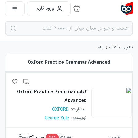
ورود کاربر
›
›
کتابچی
کتاب
زبان
Oxford Practice Grammar Advanced
کتاب
Oxford Practice Grammar
Advanced
انتشارات
:
OXFORD
نویسنده
:
George Yule
490,000
قیمت:
980,000
٪
50