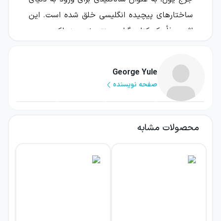
ساختارهای پیچیده انگلیسی خلق شده است. این
اثر صرفاً یک کتاب گرامر سنتی نیست؛ بلکه مرجعی
تحلیلی است که تفاوت‌های معنایی پنهان در پس
قواعد مشابه را آشکار می‌سازد. با مطالعه این جلد،
George Yule
زبان‌آموزان از یادگیری سطحی عبور کرده و به درکی
صفحه نویسنده
عمیق از منطق زبان دست می‌یابند که برای تولید
متون آکادمیک کاملاً ضروری است.
محصولات مشابه
معماری آموزشی این مرجع معتبر بر پایه یک
سیستم ماژولار پایه‌گذاری شده که امکان مطالعه
انتخابی را فراهم می‌آورد. هر فصل با تشریح دقیق
یک قاعده پیچیده آغاز شده و با مثال‌هایی از
متون واقعی پشتیبانی می‌شود تا جایگاه کاربردی
آن مشخص شود. در ادامه، تمرین‌های چندلایه و