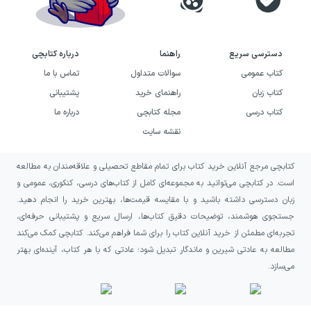
خرید کتاب دو خطا در عنوان این
این کتاب وجود دارد به چه کسانی
دسترسی سریع
راهنما
درباره کتابچی
پیشنهاد می‌شود؟
کتاب عمومی
سوالات متداول
تماس با ما
کتاب زبان
راهنمای خرید
پشتیبانی
اگر به فلسفه علاقه دارید اما از متن‌های دانشگاهی
کتاب درسی
مجله کتابچی
درباره ما
و اصطلاحات دشوار فاصله می‌گیرید، این کتاب
نقشه سایت
انتخابی مناسب برای ورود به جهان معماهای
کتابچی مرجع آنلاین خرید کتاب برای تمام مقاطع تحصیلی و علاقه‌مندان به مطالعه
فلسفی است. همچنین اگر از پرسش‌هایی درباره
است. در کتابچی می‌توانید به مجموعه‌ای کامل از کتاب‌های درسی، کنکوری، عمومی و
منطق، باور، شناخت، انتخاب، اخلاق، مسئولیت،
زبان دسترسی داشته باشید و با مقایسه قیمت‌ها، بهترین خرید را انجام دهید.
زبان و معنا لذت می‌برید، تنوع فصل‌های آن
جستجوی هوشمند، توضیحات دقیق کتاب‌ها، ارسال سریع و پشتیبانی حرفه‌ای،
تجربه‌ای مطمئن از خرید آنلاین کتاب را برای شما فراهم می‌کند. کتابچی کمک می‌کند
می‌تواند تجربه‌ای پربار برایتان بسازد.
مطالعه به عادتی شیرین و ماندگار تبدیل شود؛ عادتی که با هر کتاب، آینده‌ای بهتر
می‌سازد.
این اثر برای خوانندگانی پیشنهاد می‌شود که
دوست دارند هنگام مطالعه فقط دریافت‌کننده