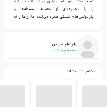
تغییر دهد. رابرت ام. مارتین در این اثر، خواننده
را با مجموعه‌ای از معماها، مسئله‌ها و
پارادوکس‌های فلسفی همراه می‌کند؛ اما آن‌ها را نه
با لحنی خشک و رسمی، بلکه با زبانی صمیمی،
شوخ‌طبعانه و نزدیک به گفت‌وگوی دوستانه پیش
می‌برد. موضوع اصلی کتاب، لذت اندیشیدن و
رابرت‌ام. مارتین
پرسیدن است؛ لذتی که همیشه با رسیدن به یک
صفحه نویسنده
پاسخ قطعی پایان نمی‌یابد.
عنوان کتاب نیز بخشی از همین بازی‌های زبانی و
محصولات مشابه
طنزآمیز است. در بسیاری از عنوان‌ها میان عبارت
انتخاب‌شده و مطلبی که پس از آن می‌آید،
ارتباطی ظریف یا گاه اختلافی قابل‌تأمل وجود
دارد. همین ویژگی، خواننده را دعوت می‌کند با
دقت بیشتری به واژه‌ها، استدلال‌ها و