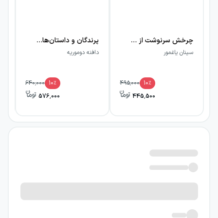
چرخش سرنوشت از جلال‌الدین تا مولانا شدن
پرندگان و داستان‌های دیگر
سینان یاغمور
دافنه دوموریه
مح
640,000
10
٪
495,000
10
٪
576,000
445,500