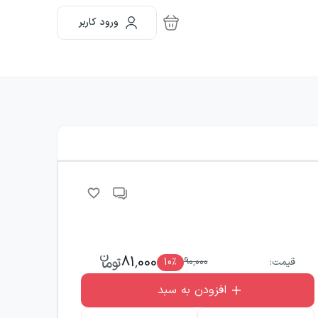
ورود کاربر
81,000
قیمت:
90,000
٪
10
افزودن به سبد