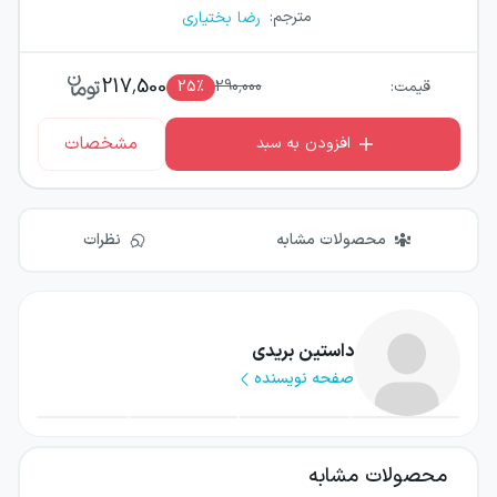
مترجم
:
رضا بختیاری
217,500
قیمت:
290,000
٪
25
مشخصات
افزودن به سبد
محصولات مشابه
نظرات
داستین بریدی
صفحه نویسنده
محصولات مشابه