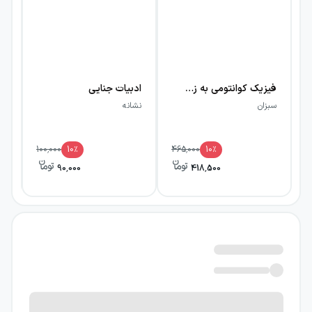
فیزیک کوانتومی به زبان ساده
ادبیات جنایی
رئ
سبزان
نشانه
نش
100,000
10
٪
465,000
10
٪
90,000
418,500