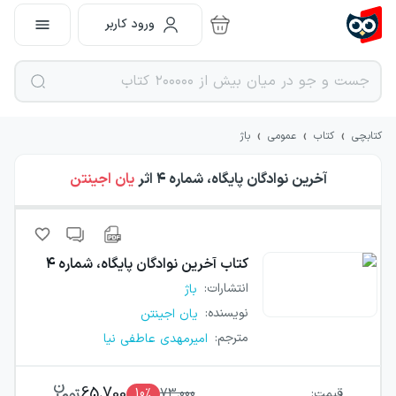
ورود کاربر
›
›
›
کتابچی
کتاب
عمومی
باژ
آخرین نوادگان پایگاه، شماره ۴
اثر
یان اجینتن
کتاب
آخرین نوادگان پایگاه، شماره ۴
انتشارات
:
باژ
نویسنده
:
یان اجینتن
مترجم
:
امیرمهدی عاطفی نیا
65,700
قیمت:
73,000
٪
10