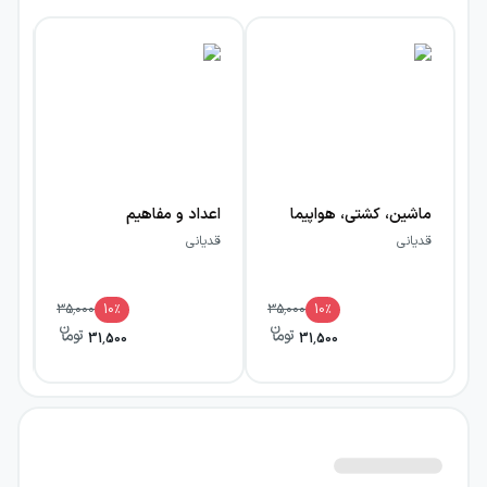
ماشین، کشتی، هواپیما
اعداد و مفاهیم
شک
قدیانی
قدیانی
قد
35,000
10
٪
35,000
10
٪
31,500
31,500