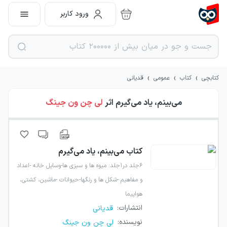
ورود کاربر
›
›
›
کتابچی
کتاب
عمومی
قدیانی
می‌بینم، یاد می‌گیرم
اثر
لی چن ون جینگ
کتاب
می‌بینم، یاد می‌گیرم
۶جلد در۱جلد: م‍ی‍وه ه‍ا و س‍ب‍زی ه‍ا-وس‍ای‍ل خ‍ان‍ه -اع‍داد
و م‍ف‍اه‍ی‍م -ش‍ک‍ل ه‍ا و رن‍گ‍ه‍ا-ح‍ی‍وان‍ات -م‍اش‍ی‍ن، ک‍شت‍ی،
ه‍واپ‍ی‍م‍ا
انتشارات
:
قدیانی
نویسنده
:
لی چن ون جینگ