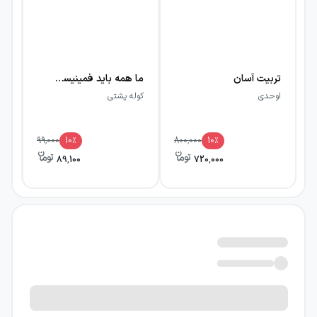
تربیت آسان
ما همه باید فمینیست باشیم
اوحدی
کوله پشتی
قا
99,000
10
٪
800,000
10
٪
89,100
720,000