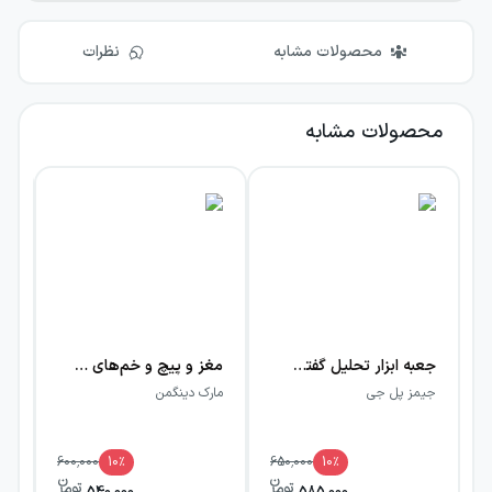
محصولات مشابه
نظرات
محصولات مشابه
جعبه ابزار تحلیل گفتمان
مغز و پیچ و خم‌های آن (علوم اعصاب درباره مغز چه می‌گوید)
۱۲ راز زنان 
جیمز پل جی
مارک دینگمن
گی
600,000
10
٪
650,000
10
٪