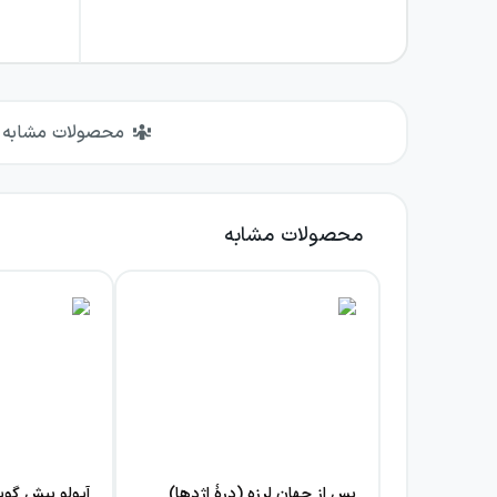
محصولات مشابه
محصولات مشابه
پس از جهان لرزه (درهٔ اژدها)
آپولو پیش گوی