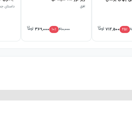
افق
داستان جم
369,000
712,500
10
٪
410,000
25
٪
9