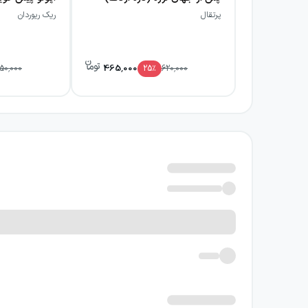
پرتقال
ریک ریوردان
465,000
50,000
25
٪
620,000