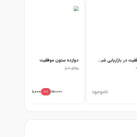
رموز موفقیت در بازاریابی شبکه‌ای
دوازده ستون موفقیت
نگر
رویای سبز
جف 
ناموجود
135,000
10
٪
150,000