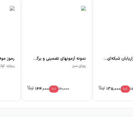
هفت عادت بازاریابان شبکه‌ای موثر
نمونه آزمونهای تضمینی و برگزارشده استخدامی مترجمی زبان انگلیسی…
رویای سبز
ریچارد کوک
144,000
135,000
10
٪
160,000
10
٪
1