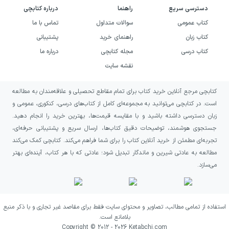
مشروعه‌خواهی و مشروطه‌خواهی را در میان اهل
دسترسی سریع
راهنما
درباره کتابچی
دیانت بررسی می‌کند. از این راه، کتاب تصویری
کتاب عمومی
سوالات متداول
تماس با ما
چندوجهی از تحول فکری دوره مورد بحث ارائه
کتاب زبان
راهنمای خرید
پشتیبانی
می‌دهد.
کتاب درسی
مجله کتابچی
درباره ما
نقشه سایت
تمرکز بر ادامه اصلاحات آغازشده در دارالسلطنه
تبریز و پیگیری نشانه‌های تغییر تا زمان ناصرالدین
کتابچی مرجع آنلاین خرید کتاب برای تمام مقاطع تحصیلی و علاقه‌مندان به مطالعه
است. در کتابچی می‌توانید به مجموعه‌ای کامل از کتاب‌های درسی، کنکوری، عمومی و
شاه قاجار، به نوشته‌های طباطبائی جهت تاریخی
زبان دسترسی داشته باشید و با مقایسه قیمت‌ها، بهترین خرید را انجام دهید.
مشخصی می‌دهد. خواننده می‌تواند در این مسیر،
جستجوی هوشمند، توضیحات دقیق کتاب‌ها، ارسال سریع و پشتیبانی حرفه‌ای،
روند پدیدار شدن آگاهی نوآیین و شکل‌گیری
تجربه‌ای مطمئن از خرید آنلاین کتاب را برای شما فراهم می‌کند. کتابچی کمک می‌کند
مطالعه به عادتی شیرین و ماندگار تبدیل شود؛ عادتی که با هر کتاب، آینده‌ای بهتر
تدریجی آگاهی ملی را دنبال کند و نسبت آن را با
می‌سازد.
بحران نظام خودکامه بهتر دریابد.
خرید کتاب تاملی درباره ایران جلد ۲
استفاده از تمامی مطالب، تصاویر و محتوای سایت فقط برای مقاصد غیر تجاری و با ذکر منبع
بخش دوم به چه کسانی پیشنهاد
بلامانع است.
Copyright © 2012 -
2026
Ketabchi.com