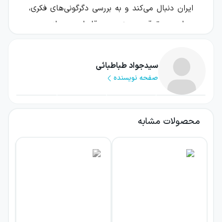
ایران دنبال می‌کند و به بررسی دگرگونی‌های فکری،
سیاسی، حقوقی و دینی دوره قاجار می‌پردازد.
این اثر، بخش دوم از جلد دوم مجموعه تاملی
درباره ایران است و ادامه بحثی را پی می‌گیرد که
سیدجواد طباطبائی
صفحه نویسنده
ریشه‌های آن در اصلاحات عباس میرزا در
دارالسلطنه تبریز دیده می‌شود. موضوع اصلی
کتاب، آشکار شدن نشانه‌های بحران در نظام
محصولات مشابه
خودکامه، پدیدار شدن آگاهی نوآیین و تکوین
نطفه آگاهی ملی است؛ فرایندی که به‌تدریج زمینه
را برای شکل‌گیری بحث‌های تازه درباره اصلاح و
تحول فراهم کرد.
اگر به تاریخ اندیشه سیاسی ایران، تحولات فکری
دوره قاجار و نسبت سنت با تجدد علاقه دارید، این