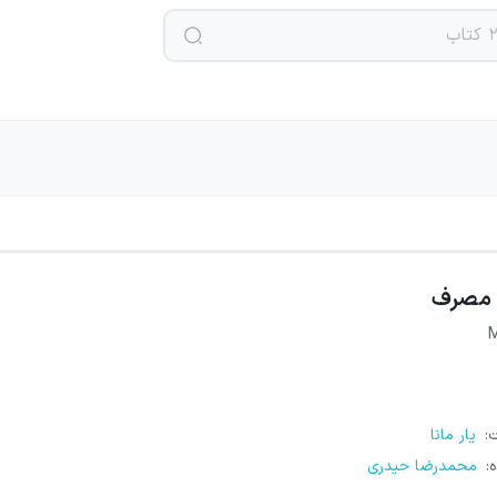
مصرف
ت
:
یار مانا
ه
:
محمدرضا حیدری