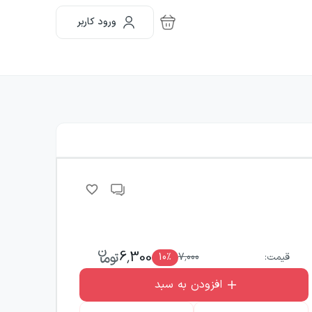
ورود کاربر
6,300
قیمت:
7,000
٪
10
افزودن به سبد