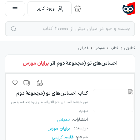
ورود کاربر
›
›
›
کتابچی
کتاب
عمومی
قدیانی
احساس‌های تو (مجموعهٔ دوم
اثر
برایان موزس
کتاب
احساس‌های تو (مجموعهٔ دوم
من خوشحالم، من خجالتی‌ام، من بی‌حوصله‌ام و من
تنهایم
انتشارات
:
قدیانی
نویسنده
:
برایان موزس
مترجم
:
قاسم کریمی