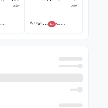
فرزین
فرزین
252,000
0,000
10
٪
280,000