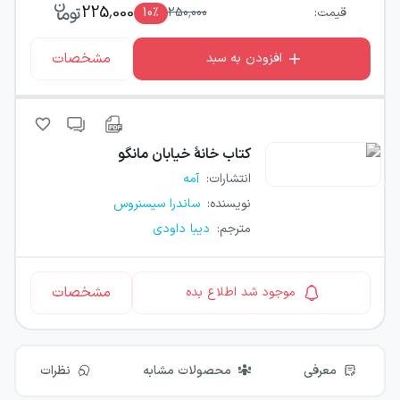
225,000
قیمت:
250,000
٪
10
مشخصات
افزودن به سبد
کتاب
خانهٔ خیابان مانگو
انتشارات
:
آمه
نویسنده
:
ساندرا سیسنروس
مترجم
:
دیبا داودی
مشخصات
موجود شد اطلاع بده
معرفی
محصولات مشابه
نظرات