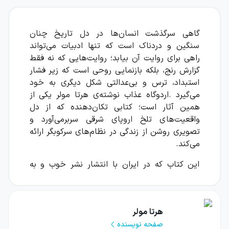
گاهی سرگذشت انسان‌ها در دل تاریخ چنان
سنگین و دردناک است که تنها ادبیات می‌تواند
راهی برای روایت آن بیابد؛ روایت‌هایی که نه فقط
گزارش رنج، بلکه بازنمایی روحی است که زیر فشار
استبداد، ترس و بی‌عدالتی شکل دیگری به خود
می‌گیرد
.
اردوگاه عذاب
نوشته‌ی هرتا مولر یکی از
همین آثار است؛ کتابی تکان‌دهنده که از دل
واقعیت‌های تلخ اروپای شرقی سربرمی‌آورد و
تصویری روشن از زندگی در نظام‌های سرکوبگر ارائه
می‌کند
.
این کتاب که در ایران با انتشار نشر خوب و به
زبان فارسی در دسترس است، به‌عنوان یکی از
نمونه‌های شاخص ادبیات شهادت و تجربه‌ی زیسته
در دوره دیکتاتوری شناخته می‌شود. هرتا مولر،
هرتا مولر
برنده جایزه نوبل ادبیات
۲۰۰۹
، در بسیاری از
صفحه نویسنده
آثارش جهان بسته و خفه‌کننده‌ی حکومت‌های