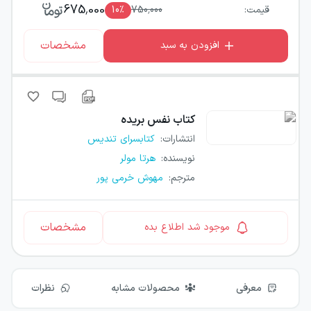
675,000
قیمت:
750,000
٪
10
مشخصات
افزودن به سبد
کتاب
نفس بریده
انتشارات
:
کتابسرای تندیس
نویسنده
:
هرتا مولر
مترجم
:
مهوش خرمی پور
مشخصات
موجود شد اطلاع بده
معرفی
محصولات مشابه
نظرات