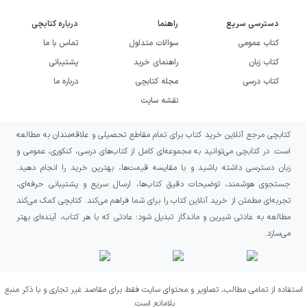
کتاب اردوگاه عذاب برای نوجوانان کم‌سن ممکن
دسترسی سریع
راهنما
درباره کتابچی
است سنگین باشد، اما برای جوانان و بزرگسالانی
کتاب عمومی
سوالات متداول
تماس با ما
که دغدغه‌ی تاریخ، آزادی، هویت و ادبیات جدی
دارند، تجربه‌ای ارزشمند خواهد بود
.
کتاب زبان
راهنمای خرید
پشتیبانی
کتاب درسی
مجله کتابچی
درباره ما
اردوگاه عذاب یکی از مهم‌ترین آثار هرتا مولر و
نقشه سایت
نمونه‌ای برجسته از ادبیات مقاومت و شهادت
است. این کتاب با زبانی شاعرانه و نگاهی عمیق،
کتابچی مرجع آنلاین خرید کتاب برای تمام مقاطع تحصیلی و علاقه‌مندان به مطالعه
تجربه‌ی زیستن در سایه‌ی ترس و استبداد را به
است. در کتابچی می‌توانید به مجموعه‌ای کامل از کتاب‌های درسی، کنکوری، عمومی و
شکلی انسانی روایت می‌کند؛ روایتی که نه صرفاً
زبان دسترسی داشته باشید و با مقایسه قیمت‌ها، بهترین خرید را انجام دهید.
تاریخی، بلکه همچنان معاصر و مرتبط با جهان
جستجوی هوشمند، توضیحات دقیق کتاب‌ها، ارسال سریع و پشتیبانی حرفه‌ای،
امروز است
.
تجربه‌ای مطمئن از خرید آنلاین کتاب را برای شما فراهم می‌کند. کتابچی کمک می‌کند
اگر دنبال کتابی هستید که شما را به فکر فروببرد،
مطالعه به عادتی شیرین و ماندگار تبدیل شود؛ عادتی که با هر کتاب، آینده‌ای بهتر
نگاهتان به مفهوم آزادی و انسانیت را دگرگون کند
می‌سازد.
و درعین‌حال از نثر زیبا و متفاوت لذت ببرید، کتاب
اردوگاه عذاب انتخابی دقیق و تأثیرگذار است
.
استفاده از تمامی مطالب، تصاویر و محتوای سایت فقط برای مقاصد غیر تجاری و با ذکر منبع
بلامانع است.