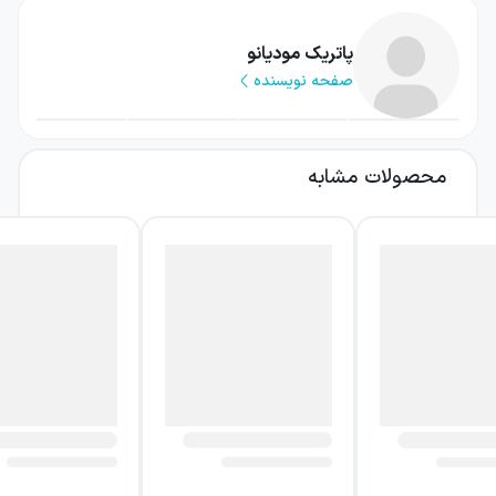
لذتی نمی‌برد. او نسبت به امروز و فردا بی‌اعتناست
و در نوعی سرگردانی عاطفی و ذهنی به سر می‌برد.
پاتریک مودیانو
صفحه نویسنده
ورود دختری به زندگی او، یاد عشق قدیمی‌اش به
یک هنرپیشه را زنده می‌کند؛ عشقی که از دل
گذشته سربرمی‌آورد و آرام‌آرام بخش‌های پنهان
محصولات مشابه
زندگی جیمی را آشکار می‌سازد.
درباره کتاب رختکن کودکی
رختکن کودکی رمانی درباره خاطره، فراموشی و
بازگشت ناگزیر گذشته است. جیمی سارانو در ظاهر
زندگی روزمره‌ای دارد، اما ذهن او درگیر گذشته‌ای
است که هنوز به‌درستی فهمیده نشده است. دختر
جوانی که با او آشنا می‌شود، تنها یک شخصیت
تازه در مسیر داستان نیست؛ حضور او مانند