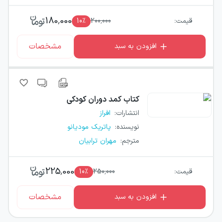
180,000
قیمت:
200,000
٪
10
مشخصات
افزودن به سبد
کتاب
کمد دوران کودکی
انتشارات
:
افراز
نویسنده
:
پاتریک مودیانو
مترجم
:
مهران ترابیان
225,000
قیمت:
250,000
٪
10
مشخصات
افزودن به سبد