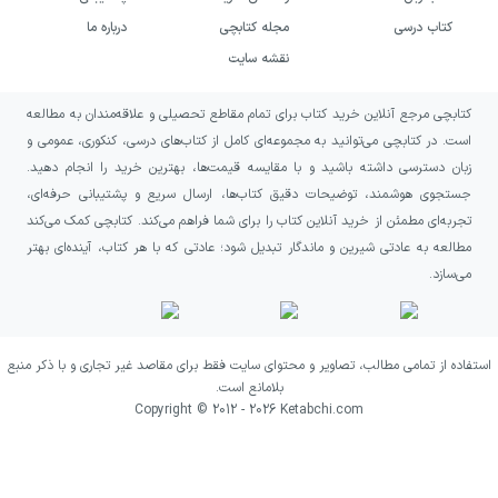
مبهم، سرد و خاطره‌محور علاقه دارید، رختکن
کتاب درسی
مجله کتابچی
درباره ما
کودکی می‌تواند انتخابی مناسب برای شما باشد.
نقشه سایت
این کتاب برای خوانندگانی جذاب است که از
کتابچی مرجع آنلاین خرید کتاب برای تمام مقاطع تحصیلی و علاقه‌مندان به مطالعه
روایت‌هایی درباره تنهایی، عشق ازدست‌رفته،
است. در کتابچی می‌توانید به مجموعه‌ای کامل از کتاب‌های درسی، کنکوری، عمومی و
فراموشی و جست‌وجوی هویت لذت می‌برند و
زبان دسترسی داشته باشید و با مقایسه قیمت‌ها، بهترین خرید را انجام دهید.
ترجیح می‌دهند به‌جای پاسخ‌های فوری، معنا را در
جستجوی هوشمند، توضیحات دقیق کتاب‌ها، ارسال سریع و پشتیبانی حرفه‌ای،
تجربه‌ای مطمئن از خرید آنلاین کتاب را برای شما فراهم می‌کند. کتابچی کمک می‌کند
روند تدریجی داستان کشف کنند.
مطالعه به عادتی شیرین و ماندگار تبدیل شود؛ عادتی که با هر کتاب، آینده‌ای بهتر
می‌سازد.
این رمان همچنین به دوستداران ادبیات فرانسه و
آثاری پیشنهاد می‌شود که گذشته شخصی را در
کنار فضای تاریخی و جمعی بررسی می‌کنند. انتظار
استفاده از تمامی مطالب، تصاویر و محتوای سایت فقط برای مقاصد غیر تجاری و با ذکر منبع
شما از کتاب باید روایتی آرام، تأمل‌برانگیز و سرشار
بلامانع است.
Copyright © 2012 -
2026
Ketabchi.com
از تردید باشد؛ داستانی که بیش از حادثه‌پردازی، بر
فضای ذهنی شخصیت، تأثیر خاطرات و دشواری
شناخت حقیقت زندگی تمرکز دارد.