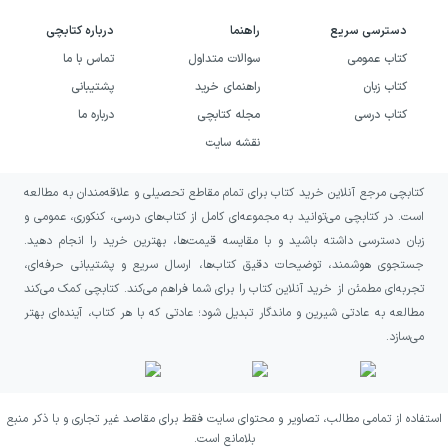
اختصاص دهید. قبل از شروع، ابزار نوشتن
دسترسی سریع
راهنما
درباره کتابچی
دانش‌آموز (مداد مناسب، پاک‌کن و در صورت نیاز
کتاب عمومی
سوالات متداول
تماس با ما
تراش) را آماده کنید تا وقفه ایجاد نشود. هنگام
کتاب زبان
راهنمای خرید
پشتیبانی
کتاب درسی
مجله کتابچی
درباره ما
تمرین، روی کیفیت خوانایی و شکل درست حروف
نقشه سایت
تمرکز کنید و از تکرار زیاد با عجله پرهیز کنید. در
پایان هر جلسه، یک نگاه سریع به نوشته‌ها داشته
کتابچی مرجع آنلاین خرید کتاب برای تمام مقاطع تحصیلی و علاقه‌مندان به مطالعه
باشید تا دانش‌آموز بداند چه بخش‌هایی بهتر شده
است. در کتابچی می‌توانید به مجموعه‌ای کامل از کتاب‌های درسی، کنکوری، عمومی و
زبان دسترسی داشته باشید و با مقایسه قیمت‌ها، بهترین خرید را انجام دهید.
و چه جاهایی نیاز به تمرین بیشتر دارد. با این
جستجوی هوشمند، توضیحات دقیق کتاب‌ها، ارسال سریع و پشتیبانی حرفه‌ای،
روش، کتاب به مرور تبدیل می‌شود به یک برنامه‌ی
تجربه‌ای مطمئن از خرید آنلاین کتاب را برای شما فراهم می‌کند. کتابچی کمک می‌کند
تمرینی قابل اعتماد برای خوش‌خطی در کلاس اول.
مطالعه به عادتی شیرین و ماندگار تبدیل شود؛ عادتی که با هر کتاب، آینده‌ای بهتر
می‌سازد.
استفاده از تمامی مطالب، تصاویر و محتوای سایت فقط برای مقاصد غیر تجاری و با ذکر منبع
بلامانع است.