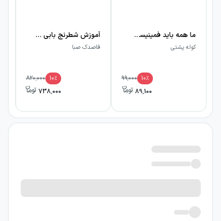
ما همه باید فمینیست باشیم
آموزش شطرنج بابی فیشر
دو
کوله پشتی
قاصدک صبا
اب
820,000
10
٪
99,000
10
٪
738,000
89,100