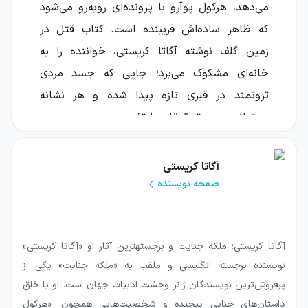
می‌دهد، هرکول پوآرو با پرونده‌ای روبه‌رو می‌شود
که ظاهر ساده‌اش فریبنده است. کتاب قتل در
زمین گلف نوشته آگاتا کریستی، خواننده را به
خانه‌ای مشکوک می‌برد؛ جایی که جسد مردی
ثروتمند در قبری تازه پیدا شده و هر نشانه
می‌تواند مسیر تحقیقات را تغییر دهد.
کاپیتان هستینگز در مسیر بازگشت با دختر جوانی
آگاتا کریستی
به نام سندرلا آشنا می‌شود. او خود را بندباز و
صفحه نویسنده
هنرپیشه معرفی می‌کند و از ناپدیدشدن خواهرش
خبر می‌دهد. در همان زمان، پوآرو نامه‌ای از پل
رنو دریافت کرده است؛ مردی ثروتمند که از کارآگاه
آگاتا کریستی؛ ملکه جنایت و برجستهترین آثار او «آگاتا کریستی»
مشهور درخواست کمک دارد. پوآرو و هستینگز
نویسنده برجسته انگلیسی و ملقب به «ملکه جنایت» یکی از
برای رسیدگی به این درخواست راهی فرانسه
پرفروش‌ترین نویسندگان ژانر وحشت ادبیات جهان است. او با خلق
می‌شوند، اما هنگام رسیدن درمی‌یابند که رنو دیگر
داستان‌های جنایی پیچیده و شخصیت‌هایی همچون: «هرکول