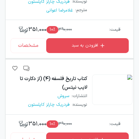
نویسنده
:
فردریک چارلز کاپلستون
مترجم
:
غلامرضا اعوانی
351,000
قیمت:
390,000
٪
10
مشخصات
افزودن به سبد
کتاب
تاریخ فلسفه (۴) (از دکارت تا
لایب نیتس)
انتشارات
:
سروش
نویسنده
:
فردریک چارلز کاپلستون
351,000
قیمت:
390,000
٪
10