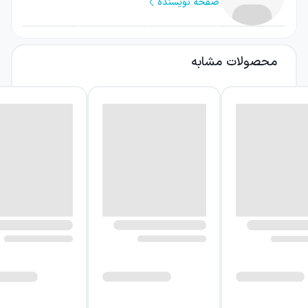
صفحه نویسنده
پدر و مادرش را از دست داده، آرامش این خانه را
دگرگون می‌کند. در سوی دیگر، بیجو، پسر آشپز
قاضی، در نیویورک و در شرایطی دشوار از رستورانی
محصولات مشابه
به رستوران دیگر می‌رود. این دو مسیر، در
فاصله‌ای میان کوهستان و شهر، تصویری چندلایه
از تنهایی و جست‌وجوی جایگاه در جهان
می‌سازند.
درباره کتاب میراث شکست
میراث شکست رمانی است درباره برخورد آدم‌ها با
تفاوت‌های اجتماعی، فرهنگی و تاریخی. قاضی
می‌کوشد از جهان پیرامونش فاصله بگیرد، اما
گذشته و نقشی که در شکل‌گیری زندگی‌اش داشته،
به او اجازه نمی‌دهد در آرامش بماند. آشپز نیز