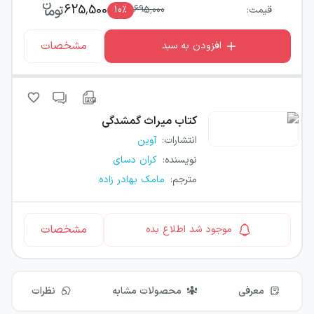
625,500
قیمت:
695,000
٪
10
مشخصات
افزودن به سبد
کتاب
میراث گمشدگی
انتشارات
:
آوین
نویسنده
:
کران دسای
مترجم
:
مامک بهادر زاده
مشخصات
موجود شد اطلاع بده
معرفی
محصولات مشابه
نظرات