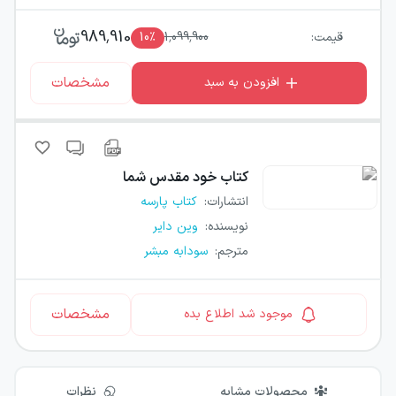
989,910
قیمت:
1,099,900
٪
10
مشخصات
افزودن به سبد
کتاب
خود مقدس شما
انتشارات
:
کتاب پارسه
نویسنده
:
وین دایر
مترجم
:
سودابه مبشر
مشخصات
موجود شد اطلاع بده
محصولات مشابه
نظرات