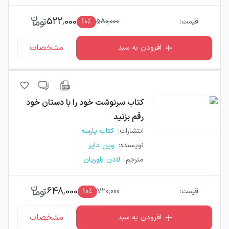
522,000
قیمت:
580,000
٪
10
مشخصات
افزودن به سبد
کتاب
سرنوشت خود را با دستان خود
رقم بزنید
انتشارات
:
کتاب پارسه
نویسنده
:
وین دایر
مترجم
:
لادن بلوریان
648,000
قیمت:
720,000
٪
10
مشخصات
افزودن به سبد