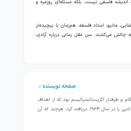
 اندیشه فلسفی نیست، بلکه مسئله‌ای روزمره و
ین فضایی، ماتیو، استاد فلسفه، هم‌زمان با پیچیده‌تر
ه چالش می‌کشند. سن عقل رمانی درباره آزادی،
وشد خود را از تعهدها و الزام‌هایی که ممکن است
 معشوقه، نزدیک شدن جنگ و حضور جامعه، هرکدام
صفحه نویسنده
 شد. او یک روشنفکر و پیشگام و طرفدار اگزیستانسیالیسم بود که از اهداف
یش می‌گذارد. روایت با توجه به جزئیات روانی و
چپ (مارکسیست) در فرانسه و سایر کشورها حمایت می‌کرد. او تعدادی کتاب نوشت و جایزهٔ نوبل ادبی را در سال ۱۹۶۴ دریافت کرد. هرچند که آن
ندگی شکل می‌گیرند. به همین دلیل، خواننده با
می‌کند.