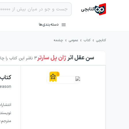
کتابچی
دسته‌بندی‌ها
›
›
›
کتابچی
کتاب
عمومی
چشمه
سن عقل
اثر
ژان پل سارتر
3
ناشر این کتاب را چاپ
کتاب
Reason
انتشارا
نویسند
مترجم
: