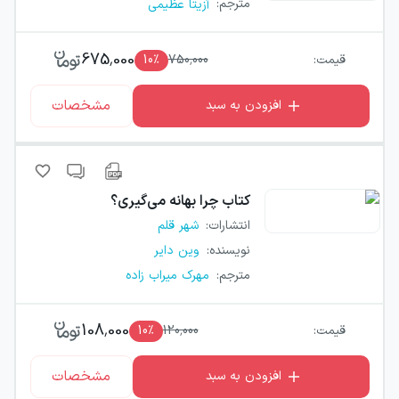
مترجم
:
آزیتا عظیمی
675,000
قیمت:
750,000
٪
10
مشخصات
افزودن به سبد
کتاب
چرا بهانه می‌گیری؟
انتشارات
:
شهر قلم
نویسنده
:
وین دایر
مترجم
:
مهرک میراب زاده
108,000
قیمت:
120,000
٪
10
مشخصات
افزودن به سبد