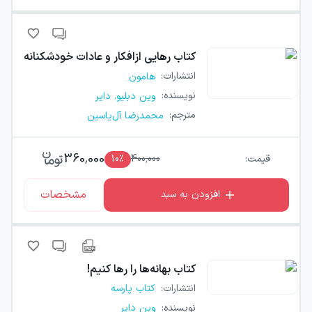
کتاب
رهایی ازافکار و عادات خودشکنانه
انتشارات
:
هامون
نویسنده
:
وین دبلیو. دایر
مترجم
:
محمدرضا آل‌یاسین
360,000
قیمت:
400,000
٪
10
مشخصات
افزودن به سبد
کتاب
بهانه‌ها را رها کنیم!
انتشارات
:
کتاب پارسه
نویسنده
:
وین دایر