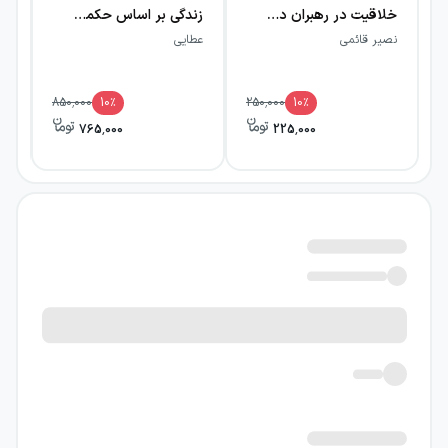
خلاقیت در رهبران دیوانه
زندگی بر اساس حکمت تائو
نق
نصیر قائمی
عطایی
وی
850,000
10
٪
250,000
10
٪
765,000
225,000