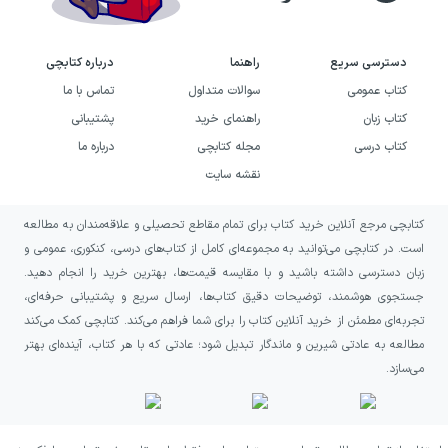
انتقال نکات مهم و کلیدی بدون اضافه‌گویی است.
بنابراین دانش‌آموزان و داوطلبان کنکور
هنر
برای
دسترسی سریع
راهنما
درباره کتابچی
تمرین تست ناچارند منابع دیگری را در کنار این
کتاب عمومی
سوالات متداول
تماس با ما
کتاب تهیه کنند. البته همین ویژگی سبب شده که
کتاب زبان
راهنمای خرید
پشتیبانی
کتاب از نظر آموزشی ساده‌تر و منسجم‌تر باشد و
کتاب درسی
مجله کتابچی
درباره ما
خواننده را مستقیماً به سمت یادگیری مفاهیم
نقشه سایت
اصلی هدایت کند.
کتابچی مرجع آنلاین خرید کتاب برای تمام مقاطع تحصیلی و علاقه‌مندان به مطالعه
خرید کتاب نکات طلایی تاریخ
است. در کتابچی می‌توانید به مجموعه‌ای کامل از کتاب‌های درسی، کنکوری، عمومی و
زبان دسترسی داشته باشید و با مقایسه قیمت‌ها، بهترین خرید را انجام دهید.
مصور ایران و جهان راه اندیشه به
جستجوی هوشمند، توضیحات دقیق کتاب‌ها، ارسال سریع و پشتیبانی حرفه‌ای،
چه افرادی پیشنهاد می‌شود؟
تجربه‌ای مطمئن از خرید آنلاین کتاب را برای شما فراهم می‌کند. کتابچی کمک می‌کند
مطالعه به عادتی شیرین و ماندگار تبدیل شود؛ عادتی که با هر کتاب، آینده‌ای بهتر
کتاب نکات طلایی تاریخ مصور ایران و جهان راه
می‌سازد.
اندیشه از انتشارات
راه اندیشه
، بهترین انتخاب
برای داوطلبان کنکور هنر است که به دنبال یک