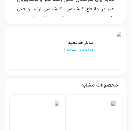
هنر در مقاطع کارشناسی، کارشناسی ارشد و حتی
دکتری محسوب می‌شود که به بازار عرضه شده
است.
همان‌طور که از عنوان کتاب مشخص است، تمرکز
سالار صالحیه
صفحه نویسنده
آن بر ارائه نکات کلیدی و کاربردی تاریخ هنر ایران
و جهان در قالبی مصور است. مؤلف با اتکا بر
سال‌ها تجربه در زمینه تدریس و پژوهش و با
بهره‌گیری از منابع معتبر داخلی و خارجی،
محصولات مشابه
مجموعه‌ای کامل از مباحث مربوط به تاریخ هنر را
به‌صورت نکته‌وار و موضوعی گردآوری کرده است.
این کتاب از نظر محتوا بسیار غنی است و
فصل‌های آن شامل تاریخ هنر ایران از دوره پیش
از تاریخ تا ایران باستان، هنر اسلامی،