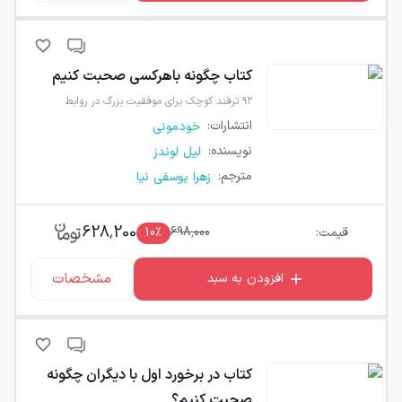
کتاب
چگونه باهرکسی صحبت کنیم
۹۲ ترفند کوچک برای موفقیت بزرگ در روابط
انتشارات
:
خودمونی
نویسنده
:
لیل لوندز
مترجم
:
زهرا یوسفی نیا
628,200
قیمت:
698,000
٪
10
مشخصات
افزودن به سبد
کتاب
در برخورد اول با دیگران چگونه
صحبت کنیم؟