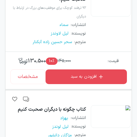
۹۲ ترفند کوچک برای موفقیت‌های بزرگ در ارتباط با
دیگران‬
انتشارات
:
سماء
نویسنده
:
لیل لاوندز
مترجم
:
سحر حسین زاده آبکنار
130,500
قیمت:
145,000
٪
10
مشخصات
افزودن به سبد
کتاب
چگونه با دیگران صحبت کنیم
انتشارات
:
بهزاد
نویسنده
:
لیل لوندز
مترجم
:
مژگان دانشور