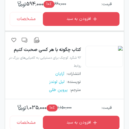
594,000
قیمت:
660,000
٪
10
مشخصات
افزودن به سبد
کتاب
چگونه با هر کسی صحبت کنیم
۹۲ شگرد کوچک برای دستیابی به کامیابی‌های بزرگ در
روابط‮‬‌‫
انتشارات
:
آرایان
نویسنده
:
لیل لوندز
مترجم
:
پروین طلی
1,035,000
قیمت:
1,150,000
٪
10
مشخصات
افزودن به سبد