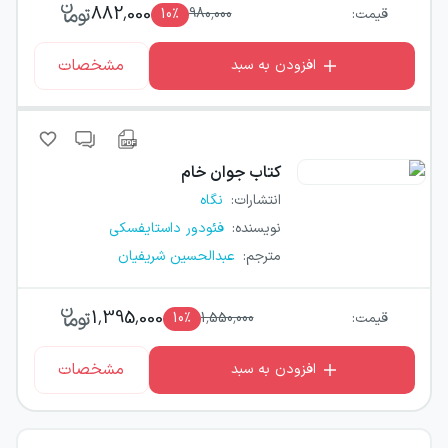
882,000
قیمت:
980,000
٪
10
مشخصات
افزودن به سبد
کتاب
جوان خام
انتشارات
:
نگاه
نویسنده
:
فئودور داستایفسکی
مترجم
:
عبدالحسین شریفیان
1,395,000
قیمت:
1,550,000
٪
10
مشخصات
افزودن به سبد