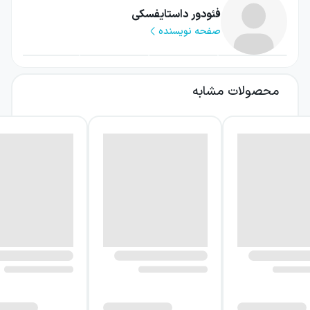
گفت‌وگوها و تضادهای فکری میان پدر و پسر.
فئودور داستایفسکی
صفحه نویسنده
داستایفسکی در این رابطه، برخورد دو نگرش را به
تصویر می‌کشد؛ از یک سو تفکر سنتی و از سوی
دیگر نگاه تازه و نیهیلیستی نسل جوان روسیه.
محصولات مشابه
عنوان جوان خام نیز به مرحله‌ای اشاره دارد که
شخصیت اصلی هنوز در حال ساختن اندیشه و
هویت خویش است.
درباره کتاب جوان خام
مرکز داستان، پرورش فکر آرکادی و شیوه‌ای است
که او می‌کوشد اندیشه‌هایش را در زندگی عملی
کند. او با نرفتن به دانشگاه، تلاش برای درآمدزایی
و تصمیم به ساختن زندگی مستقل، در برابر
انتظارات جامعه می‌ایستد. این انتخاب‌ها فقط