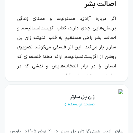
اصالت بشر
اگر درباره آزادی، مسئولیت و معنای زندگی
پرسش‌هایی جدی دارید، کتاب اگزیستانسیالیسم و
اصالت بشر راهی مستقیم به قلب اندیشه ژان پل
سارتر باز می‌کند. این اثر فلسفی می‌کوشد تصویری
روشن از اگزیستانسیالیسم ارائه دهد؛ فلسفه‌ای که
انسان را در برابر انتخاب‌هایش و نقشی که در
ساختن خویشتن دارد، قرار می‌دهد.
این کتاب متن سخنرانی سارتر در پاریس است که
ژان پل سارتر
در ۲۹ اکتبر ۱۹۴۵ ایراد شد و در سال ۱۹۴۶ به
صفحه نویسنده
چاپ رسید. سخنرانی او در دوره‌ای شکل گرفت که
واژه اگزیستانسیالیسم بسیار مورد بحث بود و
سارتر در آن تلاش کرد برداشت‌های رایج و نادرست
سارتر، ادیب هستی‌گرا ژان پل سارتر در ۲۱ ژوئن ۱۹۰۵ در پاریس