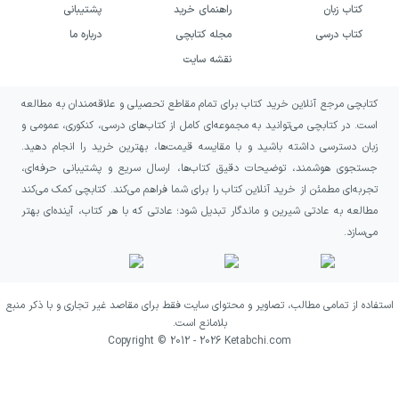
کتاب زبان
راهنمای خرید
پشتیبانی
خرید کتاب اگزیستانسیالیسم و
کتاب درسی
مجله کتابچی
درباره ما
اصالت بشر به چه کسانی پیشنهاد
نقشه سایت
می‌شود؟
کتابچی مرجع آنلاین خرید کتاب برای تمام مقاطع تحصیلی و علاقه‌مندان به مطالعه
این کتاب برای خوانندگانی مناسب است که به
است. در کتابچی می‌توانید به مجموعه‌ای کامل از کتاب‌های درسی، کنکوری، عمومی و
زبان دسترسی داشته باشید و با مقایسه قیمت‌ها، بهترین خرید را انجام دهید.
فلسفه، اگزیستانسیالیسم و پرسش‌های مربوط به
جستجوی هوشمند، توضیحات دقیق کتاب‌ها، ارسال سریع و پشتیبانی حرفه‌ای،
معنای زندگی علاقه دارند. اگر می‌خواهید بدانید
تجربه‌ای مطمئن از خرید آنلاین کتاب را برای شما فراهم می‌کند. کتابچی کمک می‌کند
سارتر آزادی انسان را چگونه توضیح می‌دهد و چرا
مطالعه به عادتی شیرین و ماندگار تبدیل شود؛ عادتی که با هر کتاب، آینده‌ای بهتر
می‌سازد.
انتخاب‌ها را در شکل‌گیری هویت و ارزش‌های فردی
مهم می‌داند، این اثر می‌تواند شروعی متمرکز برای
مطالعه دیدگاه او باشد.
استفاده از تمامی مطالب، تصاویر و محتوای سایت فقط برای مقاصد غیر تجاری و با ذکر منبع
بلامانع است.
مطالعه کتاب همچنین به کسانی پیشنهاد می‌شود
Copyright © 2012 -
2026
Ketabchi.com
که از متن‌های فلسفی درباره مسئولیت، پوچی،
مرگ و ساختن خویشتن لذت می‌برند، اما در