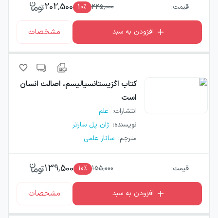
202,500
قیمت:
225,000
٪
10
مشخصات
افزودن به سبد
کتاب
اگزیستانسیالیسم، اصالت انسان
است
انتشارات
:
علم
نویسنده
:
ژان پل سارتر
مترجم
:
ساناز علمی
139,500
قیمت:
155,000
٪
10
مشخصات
افزودن به سبد