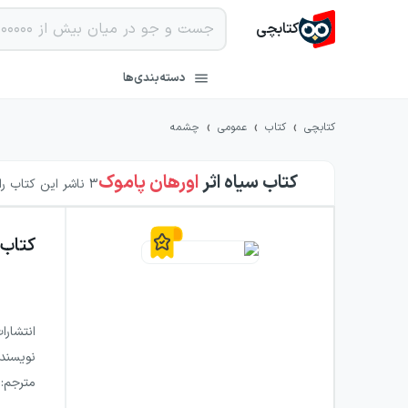
کتابچی
دسته‌بندی‌ها
›
›
›
کتابچی
کتاب
عمومی
چشمه
کتاب سیاه
اثر
اورهان پاموک
3
ناشر این کتاب را 
کتاب
انتشارا
نویسند
مترجم
: