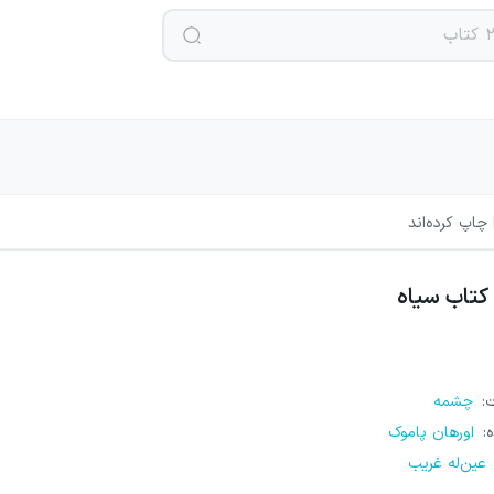
چاپ کرده‌اند
کتاب سیاه
ت
:
چشمه
ه
:
اورهان پاموک
عین‌له غریب