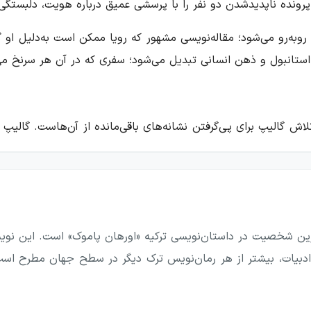
رونده ناپدیدشدن دو نفر را با پرسشی عمیق درباره هویت، دلبستگی 
 روبه‌رو می‌شود؛ مقاله‌نویسی مشهور که رویا ممکن است به‌دلیل او
ستانبول و ذهن انسانی تبدیل می‌شود؛ سفری که در آن هر سرنخ می‌ت
اش گالیپ برای پی‌گرفتن نشانه‌های باقی‌مانده از آن‌هاست. گالی
ای جلال را می‌پوشد، تلفن‌هایش را پاسخ می‌دهد و حتی مقاله‌های
عی و تصویری که انسان از دیگری می‌سازد، کم‌کم ناپایدار می‌کنند.
ا و نوشته‌ها پیش می‌رود و فضای معما را پیوسته دگرگون می‌کند. در
 ماجرا هر بار شکل تازه‌ای می‌گیرد و توجه را از یک احتمال به ا
ترین شخصیت در داستان‌نویسی ترکیه «اورهان پاموک» است. این نویس
 کنجکاوی شخصی به موقعیتی پرتنش و خطرناک می‌رساند.
 نیست. ماجراهای جذاب رمان در این شهر، به فضای داستان گست
ر تعلیق و راز، کتاب به مسئله هویت می‌پردازد: انسان تا چه اندازه