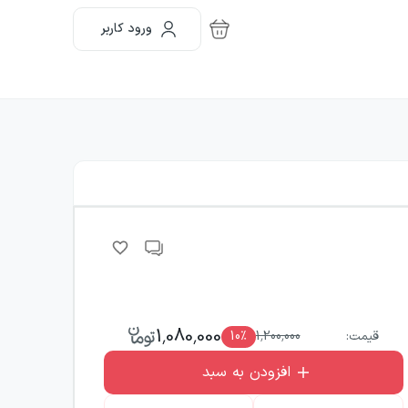
ورود کاربر
1,080,000
قیمت:
1,200,000
٪
10
افزودن به سبد