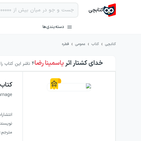
کتابچی
دسته‌بندی‌ها
›
›
›
کتابچی
کتاب
عمومی
قطره
خدای کشتار
اثر
یاسمینا رضا
4
ناشر این کتاب را 
کتاب
arnage
انتشارا
نویسند
مترجم
: