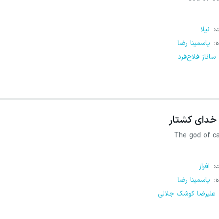
ت
:
نیلا
ه
:
یاسمینا رضا
ساناز فلاح‌فرد
خدای کشتار
The god of c
ت
:
افراز
ه
:
یاسمینا رضا
علیرضا کوشک جلالی