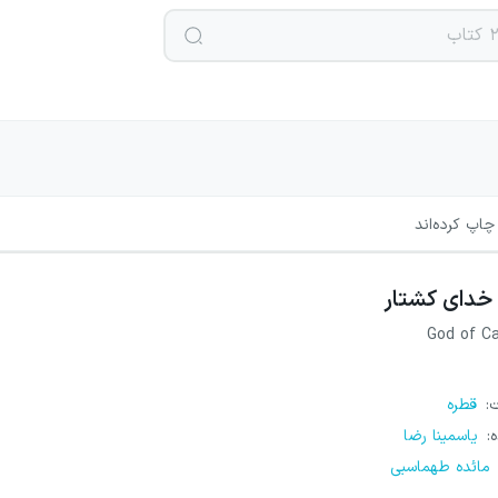
چاپ کرده‌اند
خدای کشتار
God of C
ت
:
قطره
ه
:
یاسمینا رضا
مائده طهماسبی