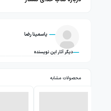
در مرکز نمایشنامه، چهار شخصیت بزرگسال قرار دار
باشند و درباره اتفاقی که برای فرزندانشان رخ 
حساسیت‌ها و برتری‌جویی‌های هر چهار نفر را آشکا
یاسمینا رضا
یاسمینا رضا نشان می‌دهد که اختلاف‌ها همیشه 
تحقیر، سلطه‌جویی و میل به پیروزی است. در جریان
دیگر آثار این نویسنده
می‌پاشد. به این ترتیب، مسئله دعوای کودکان به ن
فضای خدای کشتار هم‌زمان کمیک و تأسف‌بار است
می‌دهند و رفتاری که در لحظه بحران نشان می‌دهند
محصولات مشابه
فردی و اجتماعی دنبال می‌کند؛ جایی که مرزبندی‌ها
این اثر در قالب روایتی تک‌پرده‌ای، موقعیتی فشر
اجازه می‌دهد هر تغییر لحن یا موضع، معنایی تا
آن خنده و اندوه، تمدن و وحشی‌گری، گفت‌وگو و جن