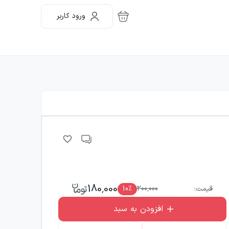
ورود کاربر
180,000
قیمت:
200,000
٪
10
افزودن به سبد