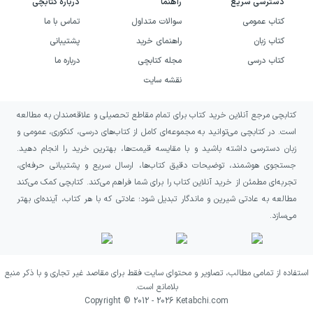
دسترسی سریع
راهنما
درباره کتابچی
تمرین، کاهش اتلاف وقت و آماده‌تر شدن ذهنی
کتاب عمومی
سوالات متداول
تماس با ما
برای مرورهای دوره‌ای است.
کتاب زبان
راهنمای خرید
پشتیبانی
چطور از این کتاب بهترین نتیجه را بگیریم؟
کتاب درسی
مجله کتابچی
درباره ما
نقشه سایت
پیشنهاد می‌شود دفتر را در کنار مطالعه درس
کتابچی مرجع آنلاین خرید کتاب برای تمام مقاطع تحصیلی و علاقه‌مندان به مطالعه
ریاضی و هنگام انجام تکلیف استفاده کنید؛ یعنی
است. در کتابچی می‌توانید به مجموعه‌ای کامل از کتاب‌های درسی، کنکوری، عمومی و
ابتدا صورت تمرین را همان‌جا ببینید و بعد پاسخ
زبان دسترسی داشته باشید و با مقایسه قیمت‌ها، بهترین خرید را انجام دهید.
را در جای مشخص بنویسید تا هم نظم حفظ
جستجوی هوشمند، توضیحات دقیق کتاب‌ها، ارسال سریع و پشتیبانی حرفه‌ای،
تجربه‌ای مطمئن از خرید آنلاین کتاب را برای شما فراهم می‌کند. کتابچی کمک می‌کند
شود و هم روند حل، پیوسته پیش برود. اگر در
مطالعه به عادتی شیرین و ماندگار تبدیل شود؛ عادتی که با هر کتاب، آینده‌ای بهتر
حین حل به نکته‌ای رسیدید یا روش خاصی برای
می‌سازد.
یک نوع سؤال پیدا کردید، آن را در فضای در نظر
گرفته‌شده ثبت کنید تا در زمان مرورهای بعدی از
استفاده از تمامی مطالب، تصاویر و محتوای سایت فقط برای مقاصد غیر تجاری و با ذکر منبع
همان یادداشت‌ها استفاده کنید. در روزهای نزدیک
بلامانع است.
به آزمون‌های مدرسه، پاسخ‌های دفتر را دوباره نگاه
Copyright © 2012 -
2026
Ketabchi.com