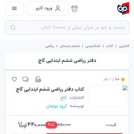
ورود کاربر
›
›
›
›
کتابچی
کتاب
کمک‌درسی
ششم دبستان
ریاضی
دفتر ریاضی ششم ابتدایی گاج
1.0
از
1
نظر
کتاب
دفتر ریاضی ششم ابتدایی گاج
انتشارات
:
گاج
نویسنده
:
گروه مولفان
440,000
قیمت:
550,000
٪
20