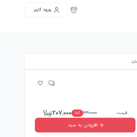
ورود کاربر
اند
207,000
قیمت:
230,000
٪
10
افزودن به سبد