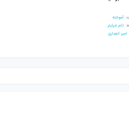
ت
:
آموخته
ه
:
تام شرایتر
امیر انصاری